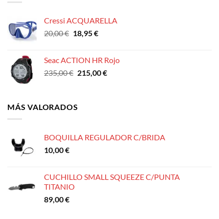
Cressi ACQUARELLA
El
El
20,00
€
18,95
€
precio
precio
original
actual
Seac ACTION HR Rojo
era:
es:
El
El
235,00
€
215,00
€
20,00 €.
18,95 €.
precio
precio
original
actual
era:
es:
MÁS VALORADOS
235,00 €.
215,00 €.
BOQUILLA REGULADOR C/BRIDA
10,00
€
CUCHILLO SMALL SQUEEZE C/PUNTA
TITANIO
89,00
€