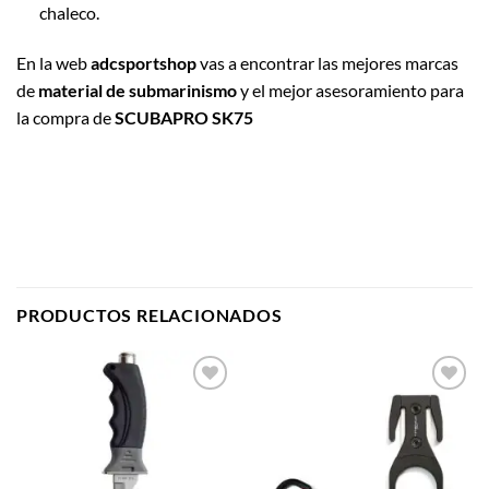
chaleco.
En la web
adcsportshop
vas a encontrar las mejores marcas
de
material de submarinismo
y el mejor asesoramiento para
la compra de
SCUBAPRO SK75
PRODUCTOS RELACIONADOS
Añadir
Añadir
a la
a la
lista de
lista de
deseos
deseos