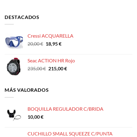
DESTACADOS
Cressi ACQUARELLA
El
El
20,00
€
18,95
€
precio
precio
original
actual
Seac ACTION HR Rojo
era:
es:
El
El
235,00
€
215,00
€
20,00 €.
18,95 €.
precio
precio
original
actual
era:
es:
MÁS VALORADOS
235,00 €.
215,00 €.
BOQUILLA REGULADOR C/BRIDA
10,00
€
CUCHILLO SMALL SQUEEZE C/PUNTA