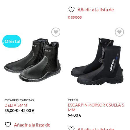
Añadir a la lista de
deseos
¡Oferta!
Añadir
Añadir
a la
a la
lista de
lista de
deseos
deseos
ESCARPINES/BOTAS
CRESSI
ESCARPÍN KORSOR CSUELA 5
DELTA 5MM
MM
Rango
35,00
€
-
42,00
€
de
94,00
€
precios:
desde
Añadir a la lista de
35,00 €
Añadir a la lista de
hasta