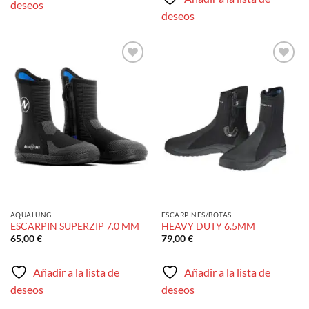
deseos
42,00 €
deseos
Añadir
Añadir
a la
a la
lista de
lista de
deseos
deseos
AQUALUNG
ESCARPINES/BOTAS
ESCARPIN SUPERZIP 7.0 MM
HEAVY DUTY 6.5MM
65,00
€
79,00
€
Añadir a la lista de
Añadir a la lista de
deseos
deseos