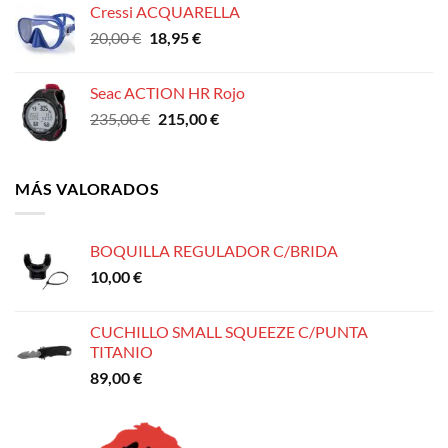
Cressi ACQUARELLA
El
El
20,00
€
18,95
€
precio
precio
original
actual
Seac ACTION HR Rojo
era:
es:
El
El
235,00
€
215,00
€
20,00 €.
18,95 €.
precio
precio
original
actual
era:
es:
MÁS VALORADOS
235,00 €.
215,00 €.
BOQUILLA REGULADOR C/BRIDA
10,00
€
CUCHILLO SMALL SQUEEZE C/PUNTA
TITANIO
89,00
€