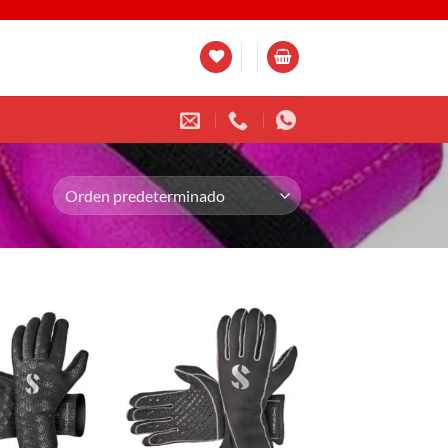
Añadir
Añadir
a la
a la
lista de
lista de
deseos
deseos