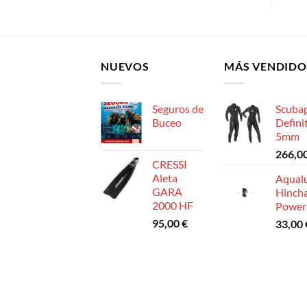
NUEVOS
MÁS VENDIDO
Seguros de
Scuba
Buceo
Defini
5mm
266,0
CRESSI
Aleta
Aqual
GARA
Hinch
2000 HF
Power
95,00
€
33,00
Copyright 2026 ©
Maxorata Diving