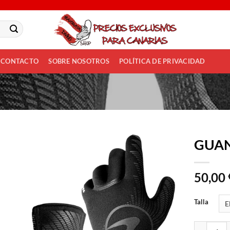
CONTACTO
SOBRE NOSOTROS
POLÍTICA DE PRIVACIDAD
GUAN
Añadir
50,00
a la
lista
de
Talla
deseos
GUANTE LI