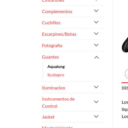
Complementos
Cuchillos
Escarpines/Botas
Fotografia
Guantes
Aqualung
Scubapro
Iluminacion
DE
Instrumentos de
Los
Control
líq
Los
Jacket
Mantenimiento