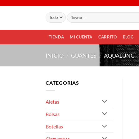
Saltar
al
Buscar
contenido
por:
TIENDA
MI CUENTA
CARRITO
BLOG
INICIO
/
GUANTES
/
AQUALUNG
CATEGORIAS
Aletas
Bolsas
Botellas
Cinturones