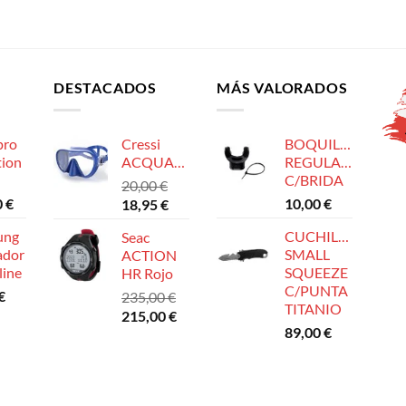
DESTACADOS
MÁS VALORADOS
pro
Cressi
BOQUILLA
tion
ACQUARELLA
REGULADOR
C/BRIDA
20,00
€
0
€
El
El
10,00
€
18,95
€
precio
precio
ung
CUCHILLO
Seac
original
actual
ador
SMALL
ACTION
era:
es:
line
SQUEEZE
HR Rojo
20,00 €.
18,95 €.
C/PUNTA
€
235,00
€
TITANIO
El
El
215,00
€
89,00
€
precio
precio
original
actual
era:
es:
235,00 €.
215,00 €.