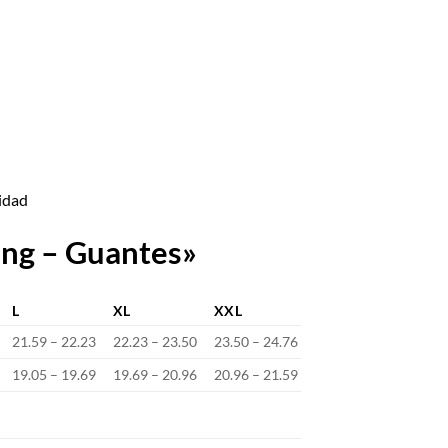
lidad
ung – Guantes»
L
XL
XXL
21.59 – 22.23
22.23 – 23.50
23.50 – 24.76
19.05 – 19.69
19.69 – 20.96
20.96 – 21.59