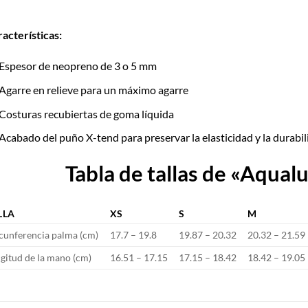
acterísticas:
Espesor de neopreno de 3 o 5 mm
Agarre en relieve para un máximo agarre
Costuras recubiertas de goma líquida
Acabado del puño X-tend para preservar la elasticidad y la durabi
Tabla de tallas de «Aqual
LLA
XS
S
M
cunferencia palma (cm)
17.7 – 19.8
19.87 – 20.32
20.32 – 21.59
gitud de la mano (cm)
16.51 – 17.15
17.15 – 18.42
18.42 – 19.05