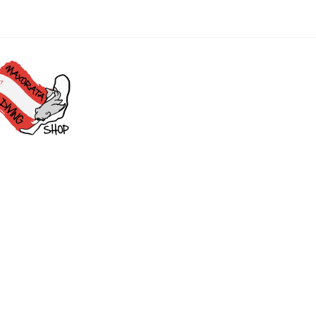
Visa
PayPal
Stripe
MasterCard
Cash