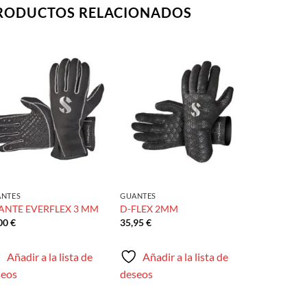
RODUCTOS RELACIONADOS
Añadir
Añadir
a la
a la
lista de
lista de
deseos
deseos
NTES
GUANTES
ANTE EVERFLEX 3 MM
D-FLEX 2MM
,00
€
35,95
€
Añadir a la lista de
Añadir a la lista de
seos
deseos