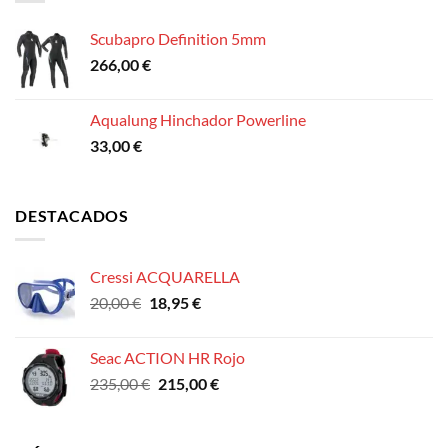
Scubapro Definition 5mm
266,00
€
Aqualung Hinchador Powerline
33,00
€
DESTACADOS
Cressi ACQUARELLA
El
El
20,00
€
18,95
€
precio
precio
original
actual
Seac ACTION HR Rojo
era:
es:
El
El
235,00
€
215,00
€
20,00 €.
18,95 €.
precio
precio
original
actual
era:
es: