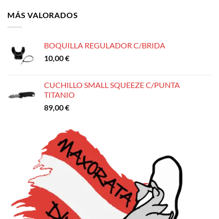
original
actual
era:
es:
MÁS VALORADOS
235,00 €.
215,00 €.
BOQUILLA REGULADOR C/BRIDA
10,00
€
CUCHILLO SMALL SQUEEZE C/PUNTA
TITANIO
89,00
€