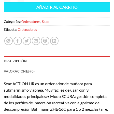
era:
es:
AÑADIR AL CARRITO
235,00 €.
215,00 €.
Categorías:
Ordenadores
,
Seac
Etiqueta:
Ordenadores
DESCRIPCIÓN
VALORACIONES (0)
Seac ACTION HR es un ordenador de muñeca para
submarinismo y apnea. Muy fáciles de usar, con 3
modalidades principales:• Modo SCUBA: gestión completa
de los perfiles de inmersión recreativa con algoritmo de
descompresión Bühlmann ZHL-16C para 1 o 2 mezclas (aire,