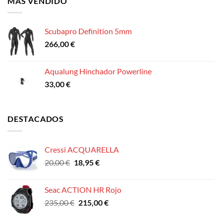
MÁS VENDIDO
Scubapro Definition 5mm
266,00
€
Aqualung Hinchador Powerline
33,00
€
DESTACADOS
Cressi ACQUARELLA
El
El
20,00
€
18,95
€
precio
precio
original
actual
Seac ACTION HR Rojo
era:
es:
El
El
235,00
€
215,00
€
20,00 €.
18,95 €.
precio
precio