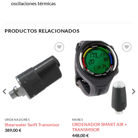
oscilaciones térmicas
PRODUCTOS RELACIONADOS
Añadir
Añadir
a la
a la
lista de
lista de
deseos
deseos
ORDENADORES
MARES
ORDENADOR SMART AIR +
Shearwater Swift Transmisor
TRANSMISOR
389,00
€
448,00
€