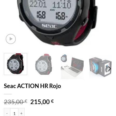
Seac ACTION HR Rojo
El
El
235,00
215,00
€
€
precio
precio
Seac ACTION HR Rojo cantidad
original
actual