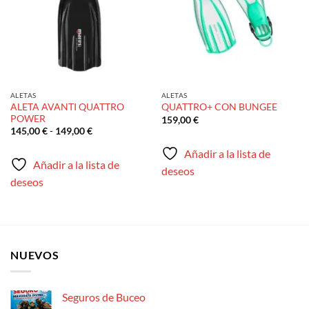
ALETAS
ALETAS
ALETA AVANTI QUATTRO
QUATTRO+ CON BUNGEE
POWER
159,00
€
Rango
145,00
€
-
149,00
€
de
precios:
Añadir a la lista de
desde
Añadir a la lista de
145,00 €
deseos
hasta
deseos
149,00 €
NUEVOS
Seguros de Buceo