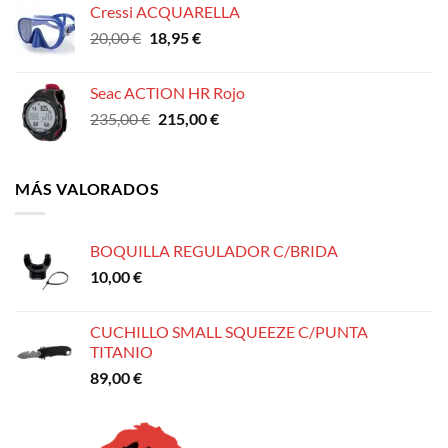
Cressi ACQUARELLA
El
El
20,00
€
18,95
€
precio
precio
original
actual
Seac ACTION HR Rojo
era:
es:
El
El
235,00
€
215,00
€
20,00 €.
18,95 €.
precio
precio
original
actual
era:
es:
MÁS VALORADOS
235,00 €.
215,00 €.
BOQUILLA REGULADOR C/BRIDA
10,00
€
CUCHILLO SMALL SQUEEZE C/PUNTA
TITANIO
89,00
€