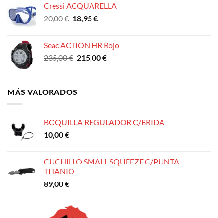
Cressi ACQUARELLA
El
El
20,00
€
18,95
€
precio
precio
original
actual
Seac ACTION HR Rojo
era:
es:
El
El
235,00
€
215,00
€
20,00 €.
18,95 €.
precio
precio
original
actual
era:
es:
MÁS VALORADOS
235,00 €.
215,00 €.
BOQUILLA REGULADOR C/BRIDA
10,00
€
CUCHILLO SMALL SQUEEZE C/PUNTA
TITANIO
89,00
€