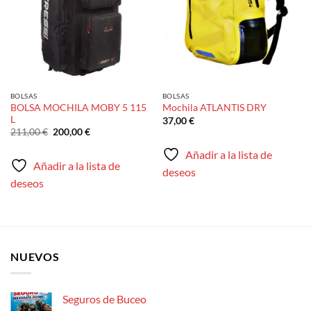
BOLSAS
BOLSAS
BOLSA MOCHILA MOBY 5 115
Mochila ATLANTIS DRY
L
37,00
€
El
El
211,00
€
200,00
€
precio
precio
original
actual
Añadir a la lista de
era:
es:
Añadir a la lista de
211,00 €.
200,00 €.
deseos
deseos
NUEVOS
Seguros de Buceo