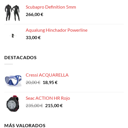
Scubapro Definition 5mm
266,00
€
Aqualung Hinchador Powerline
33,00
€
DESTACADOS
Cressi ACQUARELLA
El
El
20,00
€
18,95
€
precio
precio
original
actual
Seac ACTION HR Rojo
era:
es:
El
El
235,00
€
215,00
€
20,00 €.
18,95 €.
precio
precio
original
actual
era:
es:
MÁS VALORADOS