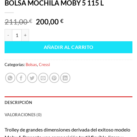
BOLSA MOCHILA MOBY 5 115 L
El
El
211,00
200,00
€
€
precio
precio
BOLSA MOCHILA MOBY 5 115 L cantidad
original
actual
era:
es:
AÑADIR AL CARRITO
211,00 €.
200,00 €.
Categorías:
Bolsas
,
Cressi
DESCRIPCIÓN
VALORACIONES (0)
Trolley de grandes dimensiones derivada del exitoso modelo