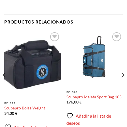
PRODUCTOS RELACIONADOS
Añadir
Añadir
a la
a la
lista de
lista de
deseos
deseos
BOLSAS
Scubapro Maleta Sport Bag 105
176,00
€
BOLSAS
Scubapro Bolsa Weight
34,00
€
Añadir a la lista de
deseos