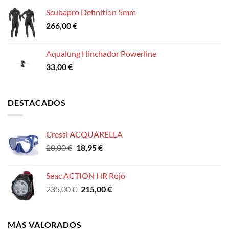
Scubapro Definition 5mm
266,00
€
Aqualung Hinchador Powerline
33,00
€
DESTACADOS
Cressi ACQUARELLA
El
El
20,00
€
18,95
€
precio
precio
original
actual
Seac ACTION HR Rojo
era:
es:
El
El
235,00
€
215,00
€
20,00 €.
18,95 €.
precio
precio
original
actual
era:
es:
MÁS VALORADOS