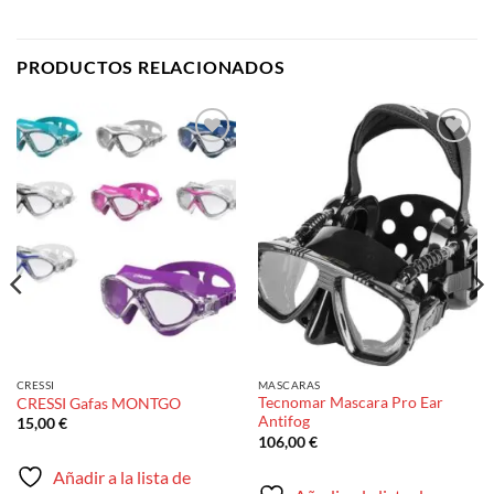
PRODUCTOS RELACIONADOS
Añadir
Añadir
a la
a la
lista de
lista de
deseos
deseos
CRESSI
MASCARAS
Tecnomar Mascara Pro Ear
CRESSI Gafas MONTGO
Antifog
15,00
€
106,00
€
Añadir a la lista de