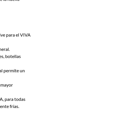
ive para el VIVA
neral.
es, botellas
al permite un
a mayor
A, para todas
nte frías.