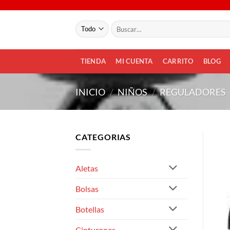
Saltar
al
Buscar
contenido
por:
TIENDA
MI CUENTA
CARRITO
BLOG
INICIO
/
NIÑOS
/
REGULADORES
CATEGORIAS
Aletas
Bolsas
Botellas
Cinturones