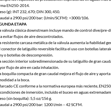
rma EN250-2014.
eso (g): INT 232, 670; DIN 300, 450.
audal a 2900 psi/200 bar: (l/min/SCFM): >3000/106.
GUNDA ETAPA
a válvula clásica downstream incluye mando de control dive/pre-d
a evitar flujos de aire descontrolados.
a resistente carcasa metálica de la válvula aumenta la fiabilidad ge
l conector de latiguillo reversible facilita el uso con botellas lateral
y o botellas de descompresión.
a sección interior sobredimensionada de su latiguillo de gran caud
or flujo de aire en cada inhalación.
a boquilla compacta de gran caudal mejora el flujo de aire y aport
odidad a la boca.
arcado CE conforme a la normativa europea más reciente, EN250
 condiciones de inmersión, incluido el buceo en aguas extremadame
eso (sin boquilla): 5,5 oz/156 g.
audal a 2900 psi/200 bar: 1200 l/min – 42 SCFM.