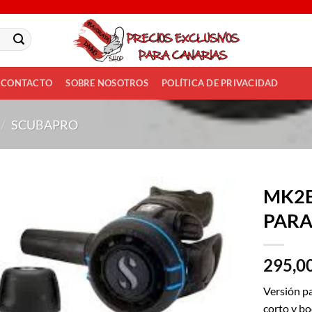
CONTACTO
SOBRE NOSOTROS
POLÍTICA DE PRIVACIDAD
/
SCUBAPRO
MK2E
PARA
Añadir
a la
lista
295,0
de
deseos
Versión pa
corto y b