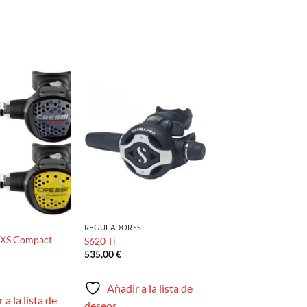
Añadir
Añadir
a la
a la
lista de
lista de
deseos
deseos
REGULADORES
k XS Compact
S620 Ti
535,00
€
Añadir a la lista de
 a la lista de
deseos