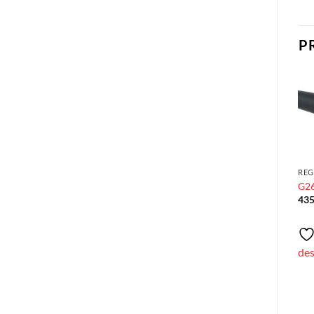
P
Añadir
Añadir
a la
a la
lista de
lista de
deseos
deseos
RE
G2
43
REGULADORES
REGULADORES
Scubapro MK17 / C370 /
Scubapro MK25 EVO
de
R195
DIN300 S600 R105
449,00
€
940,00
€
Añadir a la lista de
Añadir a la lista de