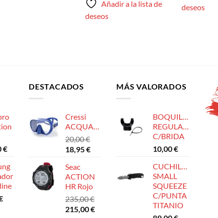
Añadir a la lista de
deseos
deseos
DESTACADOS
MÁS VALORADOS
pro
Cressi
BOQUILLA
tion
ACQUARELLA
REGULADOR
C/BRIDA
20,00
€
0
€
El
El
10,00
€
18,95
€
precio
precio
ung
CUCHILLO
Seac
original
actual
ador
SMALL
ACTION
era:
es:
line
SQUEEZE
HR Rojo
20,00 €.
18,95 €.
C/PUNTA
€
235,00
€
TITANIO
El
El
215,00
€
89,00
€