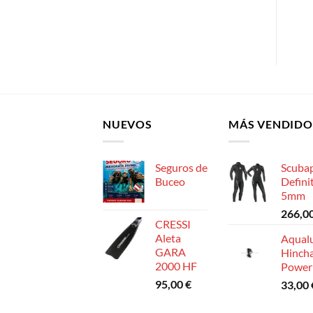
deseos
deseos
NUEVOS
MÁS VENDIDO
Seguros de
Scuba
Buceo
Defini
5mm
266,0
CRESSI
Aleta
Aqual
GARA
Hinch
2000 HF
Power
95,00
€
33,00