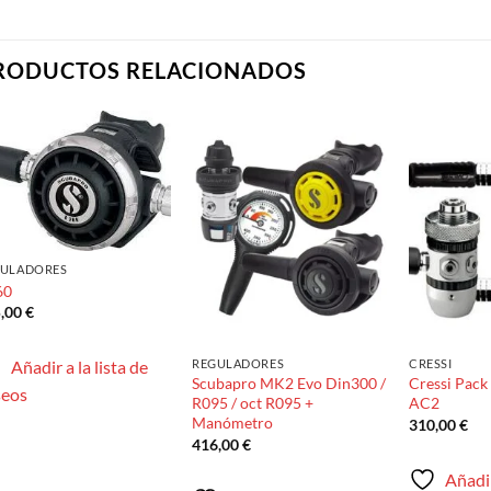
RODUCTOS RELACIONADOS
Añadir
Añadir
a la
a la
lista de
lista de
deseos
deseos
GULADORES
60
5,00
€
REGULADORES
CRESSI
Añadir a la lista de
Scubapro MK2 Evo Din300 /
Cressi Pac
seos
R095 / oct R095 +
AC2
Manómetro
310,00
€
416,00
€
Añadir