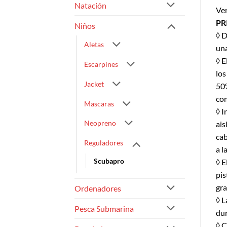
Natación
Ver
PR
Niños
◊ D
Aletas
una
◊ E
Escarpines
los
Jacket
50%
com
Mascaras
◊ I
Neopreno
ais
cab
Reguladores
a l
Scubapro
◊ E
pis
gra
Ordenadores
◊ L
Pesca Submarina
dur
◊ C