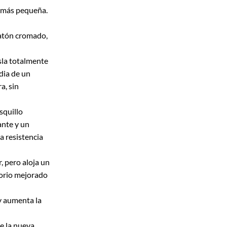
a más pequeña.
latón cromado,
sla totalmente
dia de un
a, sin
squillo
ante y un
a resistencia
, pero aloja un
orio mejorado
 y aumenta la
de la nueva