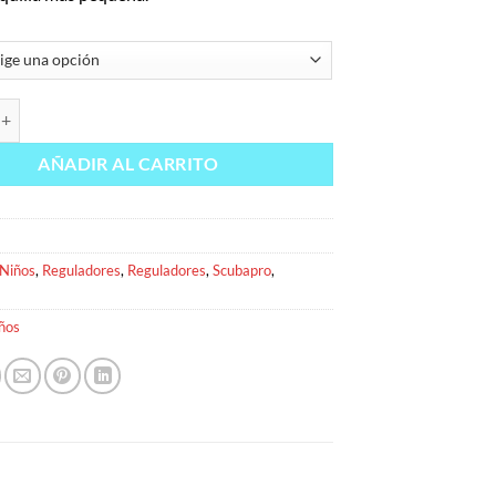
105 REGULADOR PARA NIÑOS cantidad
AÑADIR AL CARRITO
Niños
,
Reguladores
,
Reguladores
,
Scubapro
,
ños