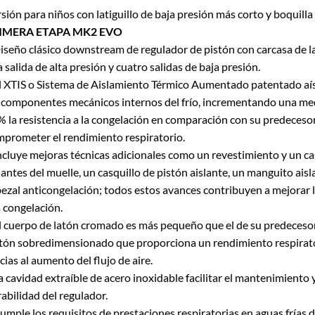
sión para niños con latiguillo de baja presión más corto y boquill
IMERA ETAPA MK2 EVO
iseño clásico downstream de regulador de pistón con carcasa de 
 salida de alta presión y cuatro salidas de baja presión.
l XTIS o Sistema de Aislamiento Térmico Aumentado patentado aí
 componentes mecánicos internos del frío, incrementando una me
 la resistencia a la congelación en comparación con su predecesor
prometer el rendimiento respiratorio.
ncluye mejoras técnicas adicionales como un revestimiento y un ca
lantes del muelle, un casquillo de pistón aislante, un manguito aisl
ezal anticongelación; todos estos avances contribuyen a mejorar l
a congelación.
l cuerpo de latón cromado es más pequeño que el de su predecesor
tón sobredimensionado que proporciona un rendimiento respirat
cias al aumento del flujo de aire.
a cavidad extraíble de acero inoxidable facilitar el mantenimiento
abilidad del regulador.
umple los requisitos de prestaciones respiratorias en aguas frías 