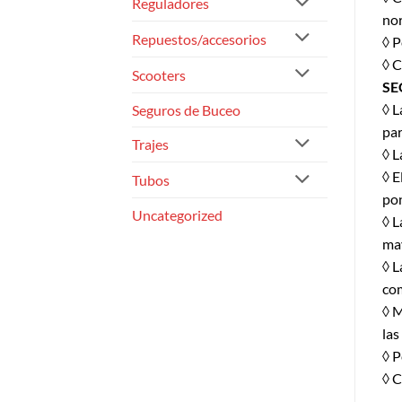
Reguladores
no
Repuestos/accesorios
◊ P
◊ C
Scooters
SE
◊ L
Seguros de Buceo
par
Trajes
◊ L
◊ E
Tubos
pon
Uncategorized
◊ L
may
◊ L
com
◊ M
las
◊ P
◊ C