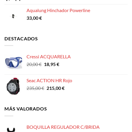
Aqualung Hinchador Powerline
33,00
€
DESTACADOS
Cressi ACQUARELLA
El
El
20,00
€
18,95
€
precio
precio
original
actual
Seac ACTION HR Rojo
era:
es:
El
El
235,00
€
215,00
€
20,00 €.
18,95 €.
precio
precio
original
actual
era:
es:
MÁS VALORADOS
235,00 €.
215,00 €.
BOQUILLA REGULADOR C/BRIDA