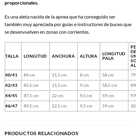
proporcionales.
Es una aleta nacida de la apnea que ha conseguido ser
también muy apreciada por guías e instructores de buceo que
se desenvuelven en zonas con corrientes.
P
D
LONGITUD
TALLA
LONGITUD
ANCHURA
ALTURA
U
PALA
S
A
40/41
84 cm
21,5 cm
8 cm
58 cm
79
42/43
85,5 cm
21,5 cm
9 cm
58,5 cm
89
44/45
87,5 cm
22 cm
9,5 cm
59 cm
97
46/47
89,5 cm
22,5 cm
9,5 cm
59 cm
10
PRODUCTOS RELACIONADOS