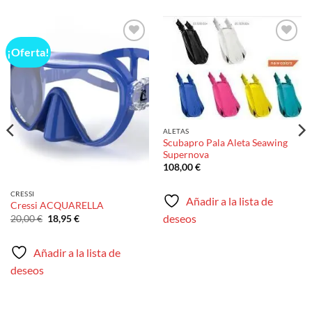
¡Oferta!
Añadir
Añadir
a la
a la
lista de
lista de
deseos
deseos
ALETAS
Scubapro Pala Aleta Seawing
Supernova
108,00
€
CRESSI
Añadir a la lista de
Cressi ACQUARELLA
deseos
El
El
20,00
€
18,95
€
precio
precio
original
actual
era:
es:
Añadir a la lista de
20,00 €.
18,95 €.
deseos