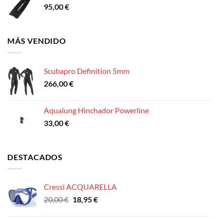
95,00
€
MÁS VENDIDO
Scubapro Definition 5mm
266,00
€
Aqualung Hinchador Powerline
33,00
€
DESTACADOS
Cressi ACQUARELLA
El
El
20,00
€
18,95
€
precio
precio