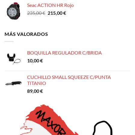
original
actual
Seac ACTION HR Rojo
era:
es:
El
El
235,00
€
215,00
€
20,00 €.
18,95 €.
precio
precio
original
actual
era:
es:
MÁS VALORADOS
235,00 €.
215,00 €.
BOQUILLA REGULADOR C/BRIDA
10,00
€
CUCHILLO SMALL SQUEEZE C/PUNTA
TITANIO
89,00
€