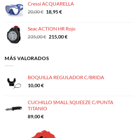
Cressi ACQUARELLA
El
El
20,00
€
18,95
€
precio
precio
original
actual
Seac ACTION HR Rojo
era:
es:
El
El
235,00
€
215,00
€
20,00 €.
18,95 €.
precio
precio
original
actual
era:
es:
MÁS VALORADOS
235,00 €.
215,00 €.
BOQUILLA REGULADOR C/BRIDA
10,00
€
CUCHILLO SMALL SQUEEZE C/PUNTA
TITANIO
89,00
€