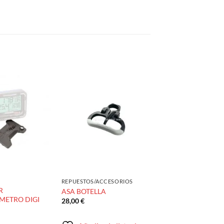
Añadir
Añadir
a la
a la
lista de
lista de
deseos
deseos
REPUESTOS/ACCESORIOS
R
ASA BOTELLA
METRO DIGI
28,00
€