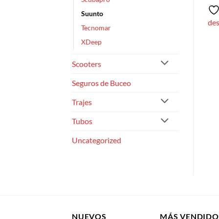
Añadir a la lista de
Añadir a la lista de
Suunto
deseos
deseos
de
Tecnomar
XDeep
Scooters
Seguros de Buceo
Trajes
Tubos
Uncategorized
NUEVOS
MÁS VENDIDO