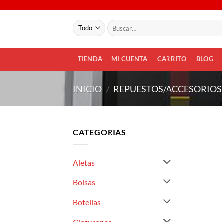
Saltar
al
Buscar
contenido
por:
TIENDA
MI CUENTA
CARRITO
BLOG
INICIO
/
REPUESTOS/ACCESORIOS
CATEGORIAS
Aletas
Bolsas
Botellas
Cinturones