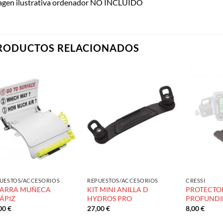
agen ilustrativa ordenador NO INCLUIDO
RODUCTOS RELACIONADOS
Añadir
Añadir
a la
a la
lista de
lista de
deseos
deseos
UESTOS/ACCESORIOS
REPUESTOS/ACCESORIOS
CRESSI
ZARRA MUÑECA
KIT MINI ANILLA D
PROTECTO
LÁPIZ
HYDROS PRO
PROFUNDI
,00
€
27,00
€
8,00
€