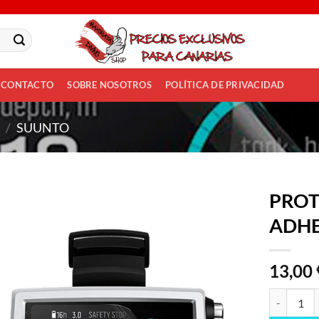
CONTACTO
SOBRE NOSOTROS
POLÍTICA DE PRIVACIDAD
/
SUUNTO
PRO
ADHE
Añadir
a la
lista
13,00
de
deseos
PROTECTO