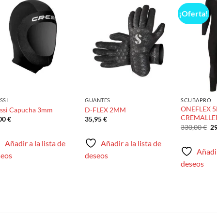
¡Oferta!
Añadir
Añadir
a la
a la
lista de
lista de
deseos
deseos
SSI
GUANTES
SCUBAPRO
ONEFLEX 
ssi Capucha 3mm
D-FLEX 2MM
CREMALLE
,00
€
35,95
€
El
330,00
€
2
pr
or
Añadir a la lista de
Añadir a la lista de
er
Añadir
33
seos
deseos
deseos