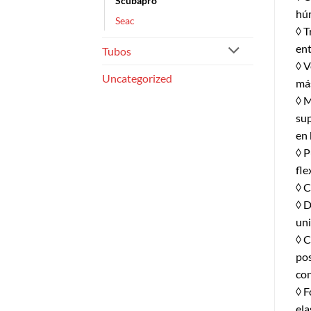
Scubapro
húm
Seac
◊ T
ent
Tubos
◊ V
Uncategorized
más
◊ M
sup
en 
◊ P
fle
◊ C
◊ D
uni
◊ C
pos
con
◊ F
ela