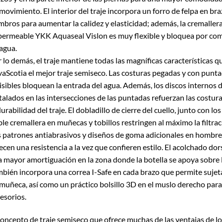
movimiento. El interior del traje incorpora un forro de felpa en bra
bros para aumentar la calidez y elasticidad; además, la cremaller
ermeable YKK Aquaseal Vislon es muy flexible y bloquea por com
agua.
 lo demás, el traje mantiene todas las magníficas características q
aScotia el mejor traje semiseco. Las costuras pegadas y con punta
isibles bloquean la entrada del agua. Además, los discos internos 
talados en las intersecciones de las puntadas refuerzan las costu
durabilidad del traje. El dobladillo de cierre del cuello, junto con los
le cremallera en muñecas y tobillos restringen al máximo la filtrac
 patrones antiabrasivos y diseños de goma adicionales en hombrer
ecen una resistencia a la vez que confieren estilo. El acolchado do
 mayor amortiguación en la zona donde la botella se apoya sobre l
bién incorpora una correa I-Safe en cada brazo que permite suje
muñeca, así como un práctico bolsillo 3D en el muslo derecho par
esorios.
oncepto de traje semiseco que ofrece muchas de las ventajas de lo