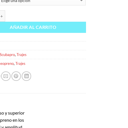
A 7.5MM cantidad
AÑADIR AL CARRITO
Scubapro
,
Trajes
eopreno
,
Trajes
so y superior
opreno en los
d y amplitud