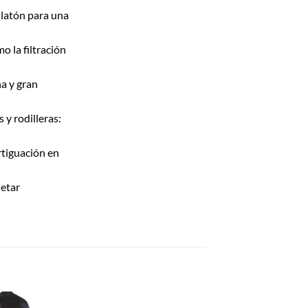
 latón para una
o la filtración
a y gran
y rodilleras:
tiguación en
jetar