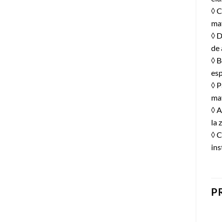
◊ C
may
◊ D
de 
◊ B
esp
◊ P
may
◊ A
la 
◊ C
in
P