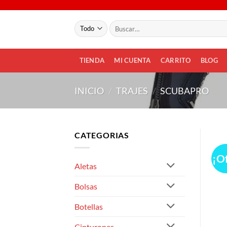
Saltar
al
Buscar
contenido
por:
TIENDA
MI CUENTA
CARRITO
BLOG
INICIO
/
TRAJES
/
SCUBAPRO
CATEGORIAS
¡O
Aletas
Bolsas
Botellas
Cinturones