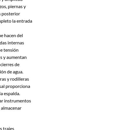
zos, piernas y
a posterior
pleto la entrada
ue hacen del
das internas
de tensión
ras y aumentan
 cierres de
ión de agua.
as y rodilleras
rsal proporciona
a espalda.
tar instrumentos
a almacenar
s trajes