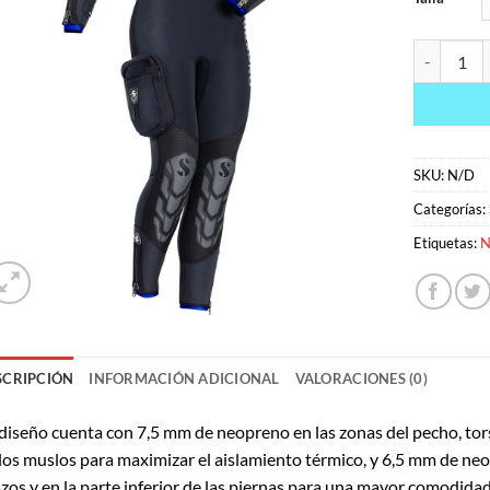
NOVASCOTI
SKU:
N/D
Categorías:
Etiquetas:
N
SCRIPCIÓN
INFORMACIÓN ADICIONAL
VALORACIONES (0)
diseño cuenta con 7,5 mm de neopreno en las zonas del pecho, tor
los muslos para maximizar el aislamiento térmico, y 6,5 mm de ne
zos y en la parte inferior de las piernas para una mayor comodida