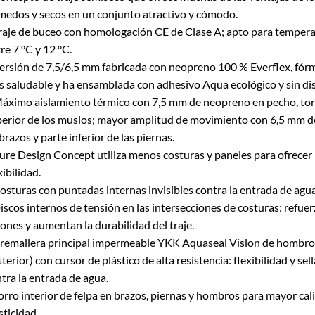
edos y secos en un conjunto atractivo y cómodo.
raje de buceo con homologación CE de Clase A; apto para tempera
re 7 ºC y 12 ºC.
ersión de 7,5/6,5 mm fabricada con neopreno 100 % Everflex, fó
 saludable y ha ensamblada con adhesivo Aqua ecológico y sin di
áximo aislamiento térmico con 7,5 mm de neopreno en pecho, tor
erior de los muslos; mayor amplitud de movimiento con 6,5 mm 
brazos y parte inferior de las piernas.
ure Design Concept utiliza menos costuras y paneles para ofrecer
xibilidad.
osturas con puntadas internas invisibles contra la entrada de agua
iscos internos de tensión en las intersecciones de costuras: refuer
ones y aumentan la durabilidad del traje.
remallera principal impermeable YKK Aquaseal Vislon de hombro
terior) con cursor de plástico de alta resistencia: flexibilidad y se
tra la entrada de agua.
orro interior de felpa en brazos, piernas y hombros para mayor cal
sticidad.