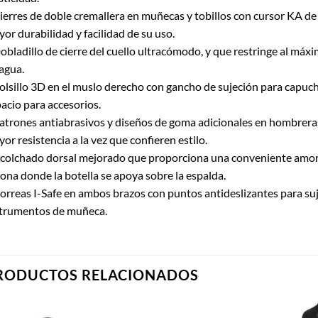
ierres de doble cremallera en muñecas y tobillos con cursor KA de
or durabilidad y facilidad de su uso.
obladillo de cierre del cuello ultracómodo, y que restringe al máxim
agua.
olsillo 3D en el muslo derecho con gancho de sujeción para capuch
acio para accesorios.
atrones antiabrasivos y diseños de goma adicionales en hombreras 
or resistencia a la vez que confieren estilo.
colchado dorsal mejorado que proporciona una conveniente amor
zona donde la botella se apoya sobre la espalda.
orreas I-Safe en ambos brazos con puntos antideslizantes para su
strumentos de muñeca.
RODUCTOS RELACIONADOS