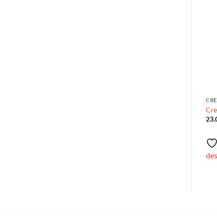
Añadir
Añadir
a la
a la
lista de
lista de
deseos
deseos
SCUBAPRO
ESCARPINES/BOTAS
CRE
Scubapro Definition 5mm
HEAVY DUTY 6.5MM
Cre
266,00
€
79,00
€
23
Añadir a la lista de
Añadir a la lista de
deseos
deseos
de