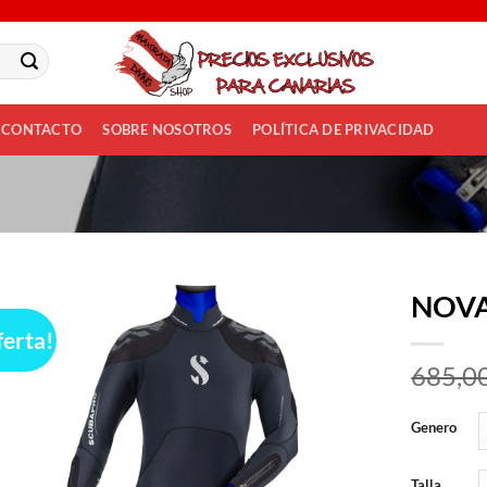
CONTACTO
SOBRE NOSOTROS
POLÍTICA DE PRIVACIDAD
NOVA
ferta!
Añadir
685,0
a la
lista
de
Genero
deseos
Talla