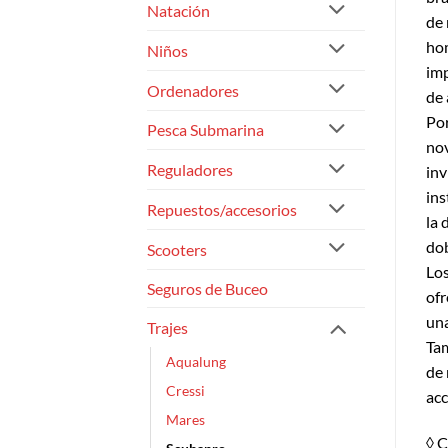
Natación
de 
hom
Niños
imp
Ordenadores
de 
Por
Pesca Submarina
nov
Reguladores
inv
ins
Repuestos/accesorios
la 
dob
Scooters
Los
Seguros de Buceo
ofr
una
Trajes
Tam
Aqualung
de 
Cressi
acc
Mares
◊ C