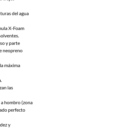
turas del agua
rmula X-Foam
solventes.
so y parte
de neopreno
 la máxima
.
zan las
 a hombro (zona
llado perfecto
idez y