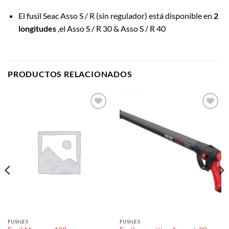
El fusil Seac Asso S / R (sin regulador) está disponible en
2
longitudes
,el Asso S / R 30 & Asso S / R 40
PRODUCTOS RELACIONADOS
Añadir
Añadir
a la
a la
lista de
lista de
deseos
deseos
FUSILES
FUSILES