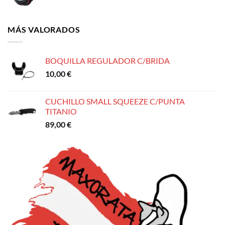
precio
precio
original
actual
era:
es:
MÁS VALORADOS
235,00 €.
215,00 €.
BOQUILLA REGULADOR C/BRIDA
10,00
€
CUCHILLO SMALL SQUEEZE C/PUNTA
TITANIO
89,00
€