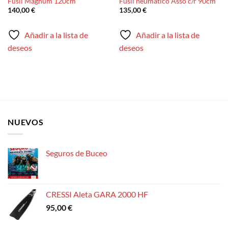
Fusil Magnum 120cm
Fusil neumático Asso c/r 90cm
140,00
€
135,00
€
Añadir a la lista de
Añadir a la lista de
deseos
deseos
NUEVOS
Seguros de Buceo
CRESSI Aleta GARA 2000 HF
95,00
€