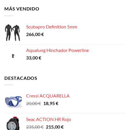
MÁS VENDIDO
Scubapro Definition 5mm
266,00
€
Aqualung Hinchador Powerline
33,00
€
DESTACADOS
Cressi ACQUARELLA
El
El
20,00
€
18,95
€
precio
precio
original
actual
Seac ACTION HR Rojo
era:
es:
El
El
235,00
€
215,00
€
20,00 €.
18,95 €.