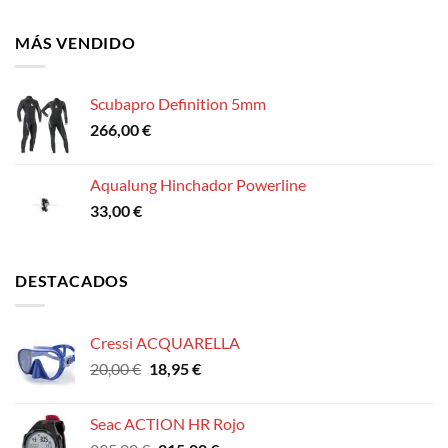
MÁS VENDIDO
Scubapro Definition 5mm
266,00
€
Aqualung Hinchador Powerline
33,00
€
DESTACADOS
Cressi ACQUARELLA
El
El
20,00
€
18,95
€
precio
precio
original
actual
Seac ACTION HR Rojo
era:
es: