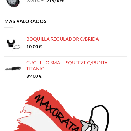
El
El
235,00
€
215,00
€
20,00 €.
18,95 €.
precio
precio
original
actual
era:
es:
MÁS VALORADOS
235,00 €.
215,00 €.
BOQUILLA REGULADOR C/BRIDA
10,00
€
CUCHILLO SMALL SQUEEZE C/PUNTA
TITANIO
89,00
€