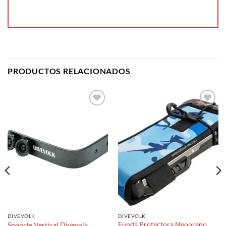
PRODUCTOS RELACIONADOS
Añadir
Añadir
a la
a la
lista de
lista de
deseos
deseos
DIVEVOLK
DIVEVOLK
Funda Protectora Neopreno
Soporte Vertical Divevolk