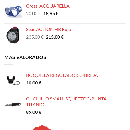
Cressi ACQUARELLA
El
El
20,00
€
18,95
€
precio
precio
original
actual
Seac ACTION HR Rojo
era:
es:
El
El
235,00
€
215,00
€
20,00 €.
18,95 €.
precio
precio
original
actual
era:
es:
MÁS VALORADOS
235,00 €.
215,00 €.
BOQUILLA REGULADOR C/BRIDA
10,00
€
CUCHILLO SMALL SQUEEZE C/PUNTA
TITANIO
89,00
€