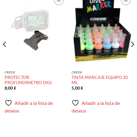
Añadir
Añadir
a la
a la
lista de
lista de
deseos
deseos
CRESSI
CRESSI
PROTECTOR
TINTA MARCAJE EQUIPO 20
PROFUNDIMETRO DIGI
ML
8,00
€
5,00
€
Añadir a la lista de
Añadir a la lista de
deseos
deseos