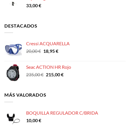
33,00
€
DESTACADOS
Cressi ACQUARELLA
El
El
20,00
€
18,95
€
precio
precio
original
actual
Seac ACTION HR Rojo
era:
es:
El
El
235,00
€
215,00
€
20,00 €.
18,95 €.
precio
precio
original
actual
era:
es:
MÁS VALORADOS
235,00 €.
215,00 €.
BOQUILLA REGULADOR C/BRIDA
10,00
€