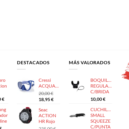
DESTACADOS
MÁS VALORADOS
pro
Cressi
BOQUILLA
tion
ACQUARELLA
REGULADOR
C/BRIDA
20,00
€
0
€
El
El
10,00
€
18,95
€
precio
precio
ung
CUCHILLO
Seac
original
actual
ador
SMALL
ACTION
era:
es:
line
SQUEEZE
HR Rojo
20,00 €.
18,95 €.
C/PUNTA
€
235,00
€