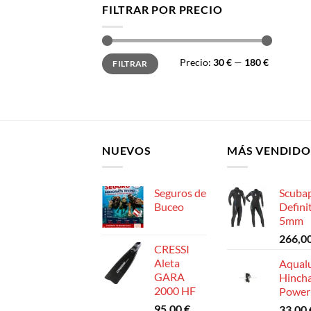
FILTRAR POR PRECIO
Precio
Precio
Precio:
30 €
—
180 €
FILTRAR
mínimo
máximo
NUEVOS
MÁS VENDIDO
Seguros de
Scuba
Buceo
Defini
5mm
266,0
CRESSI
Aleta
Aqual
GARA
Hinch
2000 HF
Power
95,00
€
33,00