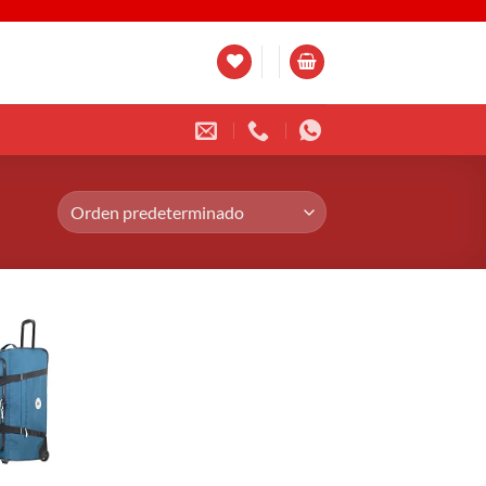
Añadir
a la
lista de
deseos