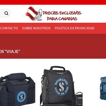
CONTACTO
SOBRE NOSOTROS
POLÍTICA DE PRIVACIDAD
S “VIAJE”
Añadir
Añadir
a la
a la
lista de
lista de
deseos
deseos