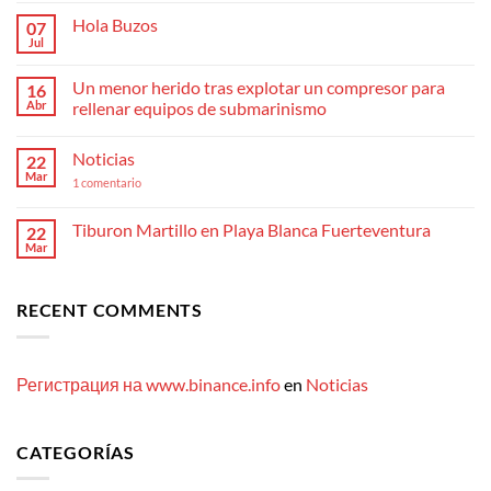
hay
Hola Buzos
07
comentarios
en
Jul
No
Top
hay
5
comentarios
Polskich
Un menor herido tras explotar un compresor para
16
en
Kasyn
Hola
Abr
rellenar equipos de submarinismo
Online
Buzos
Najlepsze
No
Kasyno
hay
Internetowe
Noticias
22
comentarios
2024
en
Mar
W
en
1 comentario
Un
Polsce»
Noticias
menor
herido
Tiburon Martillo en Playa Blanca Fuerteventura
22
tras
explotar
Mar
No
un
hay
compresor
comentarios
para
en
rellenar
RECENT COMMENTS
Tiburon
equipos
Martillo
de
en
submarinismo
Playa
Blanca
Fuerteventura
Регистрация на www.binance.info
en
Noticias
CATEGORÍAS