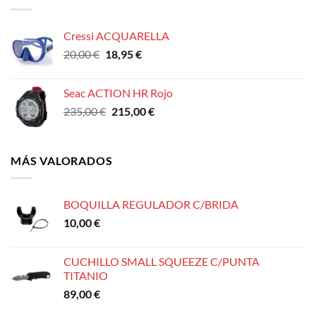
Cressi ACQUARELLA
El
El
20,00
€
18,95
€
precio
precio
original
actual
Seac ACTION HR Rojo
era:
es:
El
El
235,00
€
215,00
€
20,00 €.
18,95 €.
precio
precio
original
actual
era:
es:
MÁS VALORADOS
235,00 €.
215,00 €.
BOQUILLA REGULADOR C/BRIDA
10,00
€
CUCHILLO SMALL SQUEEZE C/PUNTA
TITANIO
89,00
€