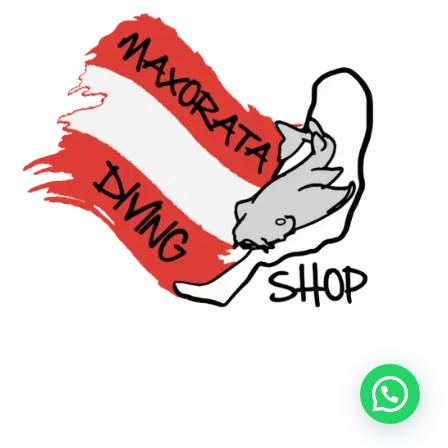
Visa
PayPal
Stripe
MasterCard
Cash
On
Copyright 2026 ©
Maxorata Diving
Delivery