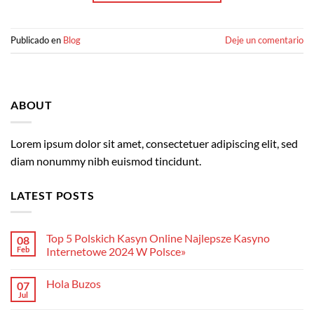
Publicado en
Blog
Deje un comentario
ABOUT
Lorem ipsum dolor sit amet, consectetuer adipiscing elit, sed
diam nonummy nibh euismod tincidunt.
LATEST POSTS
Top 5 Polskich Kasyn Online Najlepsze Kasyno
08
Feb
Internetowe 2024 W Polsce»
No
hay
Hola Buzos
07
comentarios
en
Jul
No
Top
hay
5