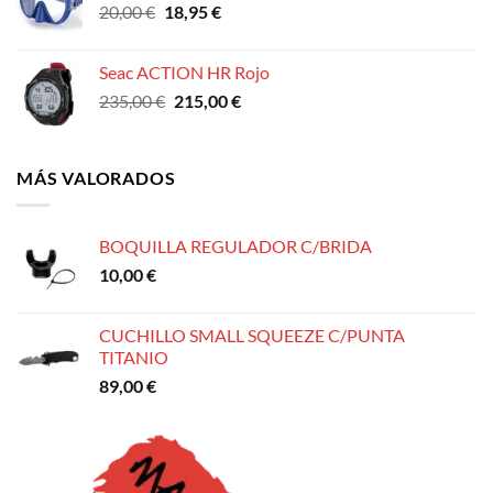
El
El
20,00
€
18,95
€
precio
precio
original
actual
Seac ACTION HR Rojo
era:
es:
El
El
235,00
€
215,00
€
20,00 €.
18,95 €.
precio
precio
original
actual
era:
es:
MÁS VALORADOS
235,00 €.
215,00 €.
BOQUILLA REGULADOR C/BRIDA
10,00
€
CUCHILLO SMALL SQUEEZE C/PUNTA
TITANIO
89,00
€