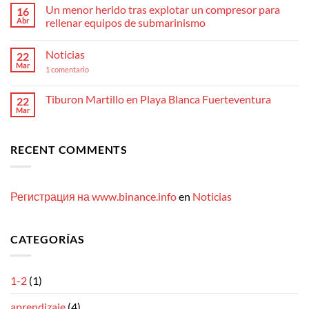
comentarios
Polskich
Un menor herido tras explotar un compresor para
16
en
Kasyn
Hola
Abr
rellenar equipos de submarinismo
Online
Buzos
Najlepsze
No
Kasyno
hay
Internetowe
Noticias
22
comentarios
2024
en
Mar
W
en
1 comentario
Un
Polsce»
Noticias
menor
herido
Tiburon Martillo en Playa Blanca Fuerteventura
22
tras
explotar
Mar
No
un
hay
compresor
comentarios
para
en
rellenar
RECENT COMMENTS
Tiburon
equipos
Martillo
de
en
submarinismo
Playa
Blanca
Fuerteventura
Регистрация на www.binance.info
en
Noticias
CATEGORÍAS
1-2
(1)
aprendizaje
(4)