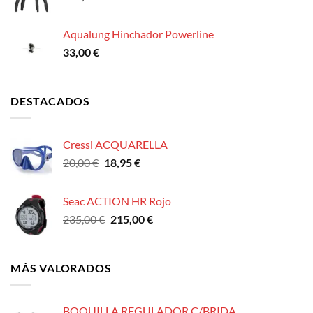
Aqualung Hinchador Powerline
33,00
€
DESTACADOS
Cressi ACQUARELLA
El
El
20,00
€
18,95
€
precio
precio
original
actual
Seac ACTION HR Rojo
era:
es:
El
El
235,00
€
215,00
€
20,00 €.
18,95 €.
precio
precio
original
actual
era:
es:
MÁS VALORADOS
235,00 €.
215,00 €.
BOQUILLA REGULADOR C/BRIDA